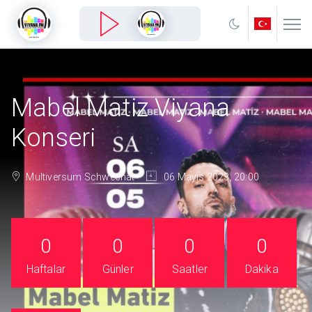
Mabel Matiz Viyana
Konseri
Multiversum Schwechat
06 Mayıs 2023, 20:00
0
0
0
0
Haftalar
Günler
Saatler
Dakika