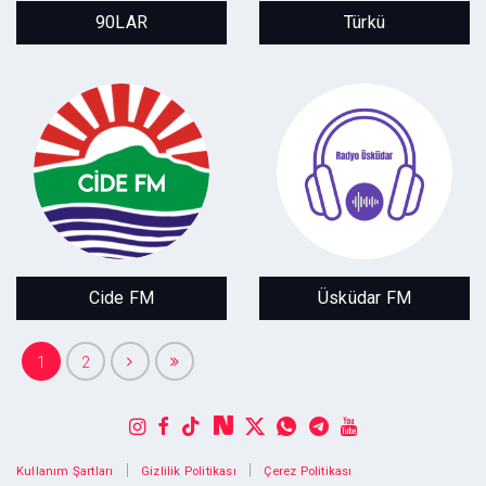
En Güzel Yıllar
Geçmişten
90LAR
Türkü
Günümüze
Cide FM
Üsküdar FM
Karadenizin incisi
İstanbulun İncisi
Cide FM
Üsküdar FM
1
2
|
|
Kullanım Şartları
Gizlilik Politikası
Çerez Politikası