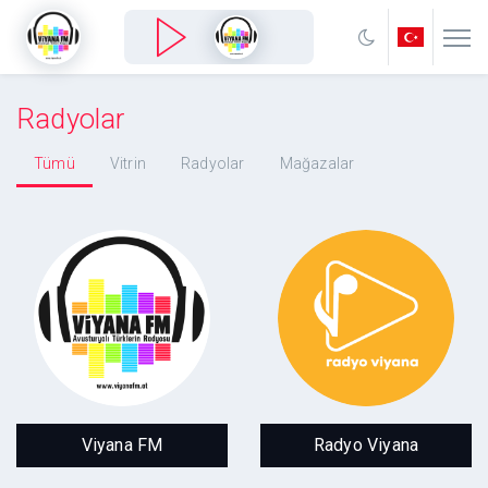
Radyolar
Tümü
Vitrin
Radyolar
Mağazalar
Viyana FM
Radyo Viyana
Kesintisiz Türkce
Kulaktan Kalbe
Viyana FM
Radyo Viyana
Hit Müzik