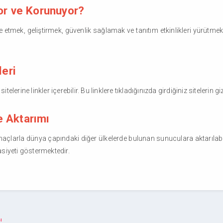
ıyor ve Korunuyor?
e etmek, geliştirmek, güvenlik sağlamak ve tanıtım etkinlikleri yürütmek
eri
elerine linkler içerebilir. Bu linklere tıkladığınızda girdiğiniz sitelerin gi
e Aktarımı
 amaçlarla dünya çapındaki diğer ülkelerde bulunan sunuculara aktarılab
asiyeti göstermektedir.
ı