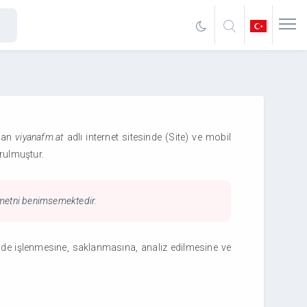
olan
viyanafm.at
adlı internet sitesinde (Site) ve mobil
rulmuştur.
u metni benimsemektedir.
nde işlenmesine, saklanmasına, analiz edilmesine ve