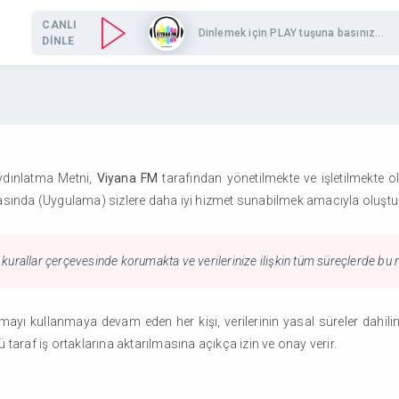
CANLI
Dinlemek için PLAY tuşuna basınız...
DİNLE
 Aydınlatma Metni,
Viyana FM
tarafından yönetilmekte ve işletilmekte 
sında (Uygulama) sizlere daha iyi hizmet sunabilmek amacıyla oluştu
an kurallar çerçevesinde korumakta ve verilerinize ilişkin tüm süreçlerde b
ayı kullanmaya devam eden her kişi, verilerinin yasal süreler dahili
araf iş ortaklarına aktarılmasına açıkça izin ve onay verir.