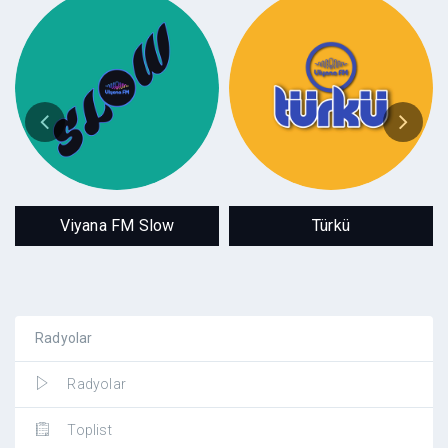
Viyana FM Slow
Türkü
Sadece SLOW
Geçmişten
Günümüze
Viyana FM Slow
Türkü
Radyolar
Radyolar
Toplist