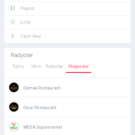
Playlist
DJ'ler
Yayın Akışı
Radyolar
Tümü
Vitrin
Radyolar
Mağazalar
Damak Restaurant
Diyar Restaurant
MEGA Süpermarket