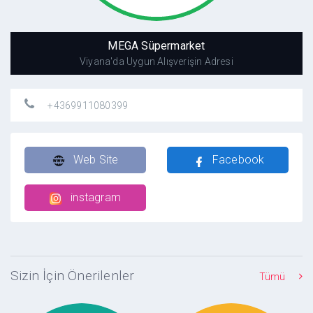
MEGA Süpermarket
Viyana'da Uygun Alışverişin Adresi
+4369911080399
Web Site
Facebook
instagram
Sizin İçin Önerilenler
Tümü