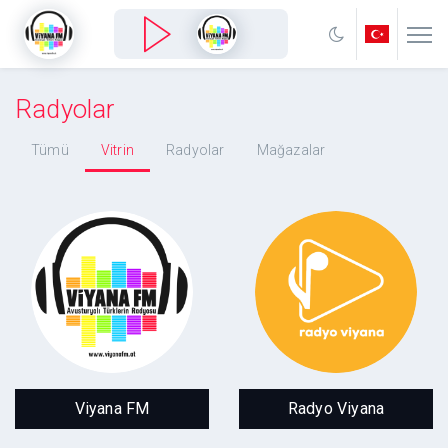
Radyolar
Tümü
Vitrin
Radyolar
Mağazalar
Viyana FM
Radyo Viyana
Kesintisiz Türkce
Kulaktan Kalbe
Viyana FM
Radyo Viyana
Hit Müzik