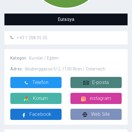
Eurasya
+43 1 208 35 20
Kategori :
Kurslar / Eğitim
Adres :
Absberggasse 5/2, 1100 Wien / Österreich
Telefon
E-posta
Konum
instagram
Facebook
Web Site