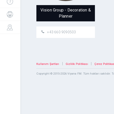
Vision Group - Decoration &
Planner
+43 660 9090503
|
|
Kullanım Şartları
Gizlilik Politikası
Çerez Politikas
Copyright © 2015-2026 Viyana FM. Tüm hakları saklıdır.