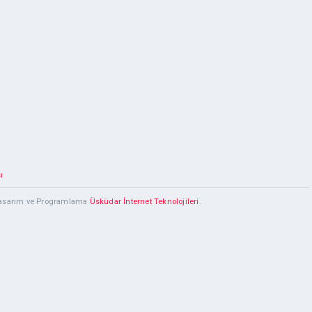
ı
 Tasarım ve Programlama
Üsküdar İnternet Teknolojileri
.