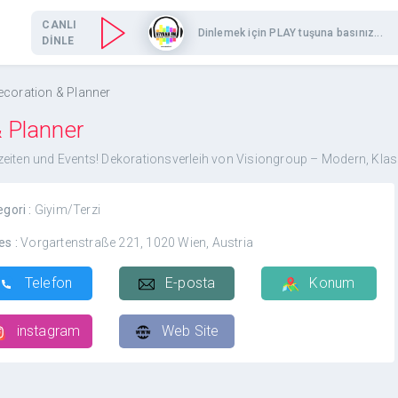
CANLI
Dinlemek için PLAY tuşuna basınız...
DİNLE
ecoration & Planner
& Planner
eiten und Events! Dekorationsverleih von Visiongroup – Modern, Klas
egori :
Giyim/Terzi
es :
Vorgartenstraße 221, 1020 Wien, Austria
Telefon
E-posta
Konum
instagram
Web Site