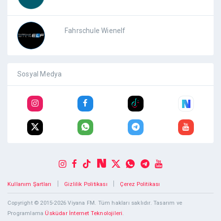
Fahrschule Wienelf
Sosyal Medya
|
|
Kullanım Şartları
Gizlilik Politikası
Çerez Politikası
Copyright © 2015-2026 Viyana FM. Tüm hakları saklıdır. Tasarım ve
Programlama
Üsküdar İnternet Teknolojileri
.