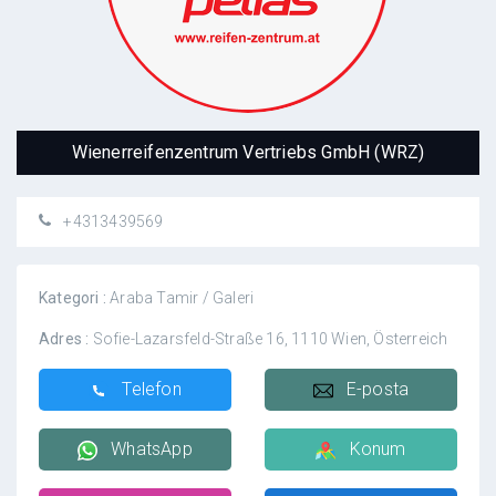
Wienerreifenzentrum Vertriebs GmbH (WRZ)
+4313439569
Kategori :
Araba Tamir / Galeri
Adres :
Sofie-Lazarsfeld-Straße 16, 1110 Wien, Österreich
Telefon
E-posta
WhatsApp
Konum