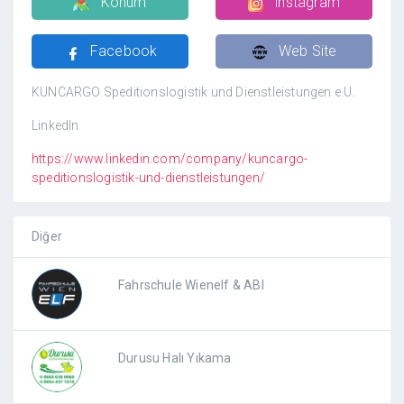
Konum
instagram
Facebook
Web Site
KUNCARGO Speditionslogistik und Dienstleistungen e.U.
LinkedIn
https://www.linkedin.com/company/kuncargo-
speditionslogistik-und-dienstleistungen/
Diğer
Fahrschule Wienelf & ABI
Durusu Halı Yıkama