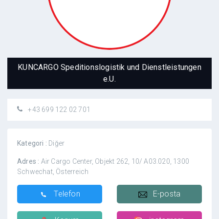
KUNCARGO Speditionslogistik und Dienstleistungen
e.U.
+43 699 122 02 701
Kategori :
Diğer
Adres :
Air Cargo Center, Objekt 262, 10/ A03.020, 1300
Schwechat, Österreich
Telefon
E-posta