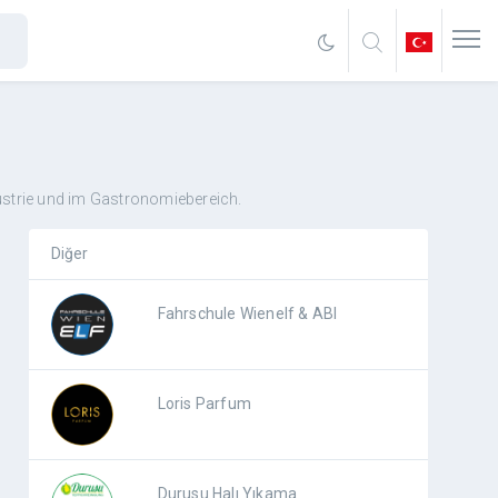
dustrie und im Gastronomiebereich.
Diğer
Fahrschule Wienelf & ABI
Loris Parfum
Durusu Halı Yıkama