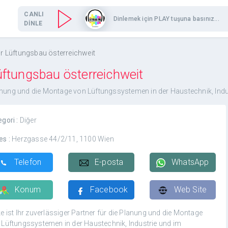
CANLI
Dinlemek için PLAY tuşuna basınız...
DİNLE
für Lüftungsbau österreichweit
Lüftungsbau österreichweit
 Planung und die Montage von Lüftungssystemen in der Haustechnik, In
egori :
Diğer
es :
Herzgasse 44/2/11, 1100 Wien
Telefon
E-posta
WhatsApp
Konum
Facebook
Web Site
e ist Ihr zuverlässiger Partner für die Planung und die Montage
 Lüftungssystemen in der Haustechnik, Industrie und im