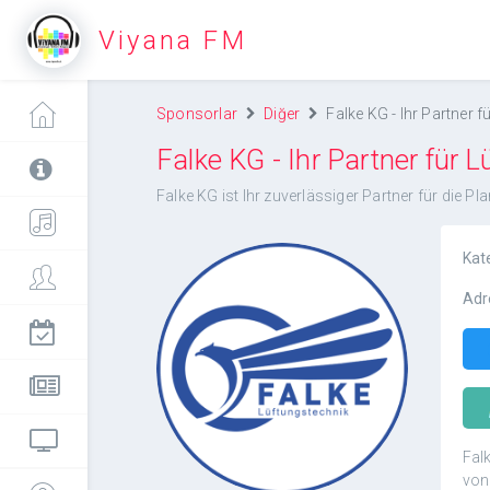
Viyana FM
Sponsorlar
Diğer
Falke KG - Ihr Partner 
Falke KG - Ihr Partner für 
Falke KG ist Ihr zuverlässiger Partner für die
Kat
Adr
Falke KG - Ihr Partner
für Lüftungsbau
österreichweit
Falk
von