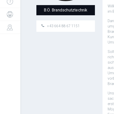
Wil
B.Ö. Brandschutztechnik
im 
Dan
+43 664 88 67 1151
umg
Bra
Kun
Ums
Sol
ric
sic
aus
Umw
vor
Bra
Uns
sac
ers
Mög