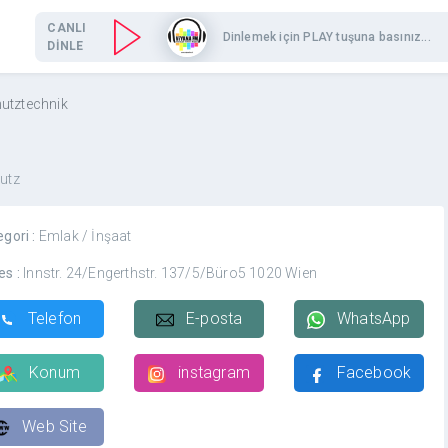
CANLI
Dinlemek için PLAY tuşuna basınız...
DİNLE
utztechnik
utz
egori :
Emlak / İnşaat
es :
Innstr. 24/Engerthstr. 137/5/Büro5 1020 Wien
Telefon
E-posta
WhatsApp
Konum
instagram
Facebook
Web Site