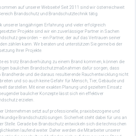
lkommen auf unserer Webseite! Seit 2011 sind wir österreichweit
Bereich Brandschutz und Brandschutztechnik tätig.
k unserer langjährigen Erfahrung und vieler erfolgreich
esetzter Projekte sind wir ein zuverlässiger Partner in Sachen
ndschutz geworden – ein Partner, der auf das Vertrauen seiner
den zählen kann. Wir beraten und unterstützen Sie gerne bei der
etzung Ihrer Projekte.
lte es trotz Brandverhütung zu einem Brand kommen, können die
htigen baulichen Brandschutzmaßnahmen dafür sorgen, dass
h Brandherde und die daraus resultierende Rauchentwicklung nicht
breiten und so auch keine Gefahr für Mensch, Tier, Gebäude und
elt darstellen. Mit einer exakten Planung und gezieltem Einsatz
beugender baulicher Konzepte lässt sich ein effektiver
ndschutz erzielen.
er Unternehmen setzt auf professionelle, praxisbezogene und
hkundige Brandschutzlösungen. Sicherheit steht dabei für uns an
ter Stelle. Gerade bei Brandschutz entwickeln sich die technischen
lichkeiten laufend weiter. Daher werden die Mitarbeiter unserer