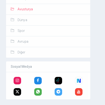
Avusturya
Dünya
Spor
Avrupa
Diğer
Sosyal Medya