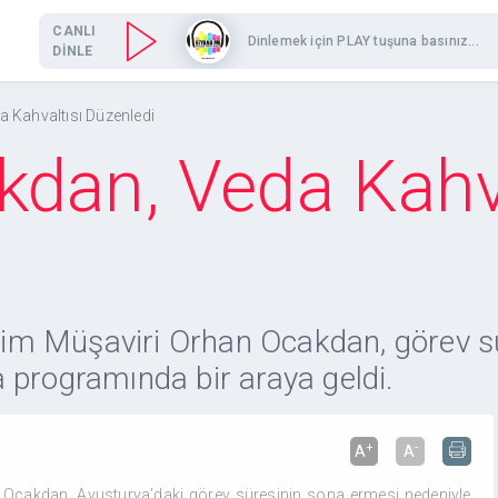
CANLI
Dinlemek için PLAY tuşuna basınız...
DİNLE
 Kahvaltısı Düzenledi
dan, Veda Kahva
tişim Müşaviri Orhan Ocakdan, görev 
 programında bir araya geldi.
+
-
A
A
an Ocakdan, Avusturya’daki görev süresinin sona ermesi nedeniyle