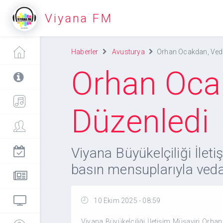
Viyana FM
Haberler
Avusturya
Orhan Ocakdan, Veda
Orhan Ocak
Düzenledi
Viyana Büyükelçiliği İle
basın mensuplarıyla veda
10 Ekim 2025 - 08:59
Viyana Büyükelçiliği İletişim Müşaviri Orh