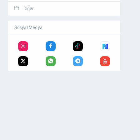
Diğer
Sosyal Medya