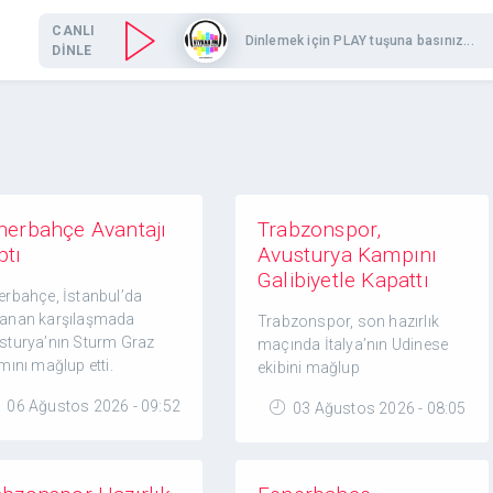
CANLI
Dinlemek için PLAY tuşuna basınız...
DİNLE
nerbahçe Avantajı
Trabzonspor,
ptı
Avusturya Kampını
Galibiyetle Kapattı
erbahçe, İstanbul’da
anan karşılaşmada
Trabzonspor, son hazırlık
sturya’nın Sturm Graz
maçında İtalya’nın Udinese
mını mağlup etti.
ekibini mağlup
06 Ağustos 2026 - 09:52
03 Ağustos 2026 - 08:05