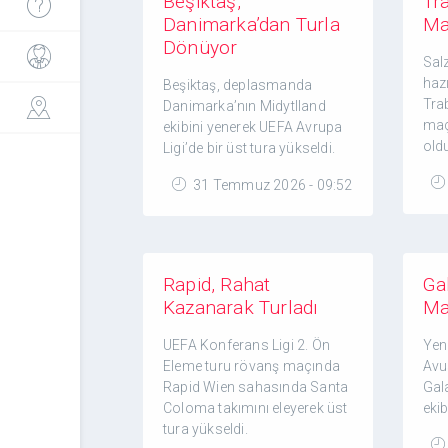
Beşiktaş,
Tr
Danimarka’dan Turla
Ma
Dönüyor
Sal
hazı
Beşiktaş, deplasmanda
Tra
Danimarka’nın Midytlland
maç
ekibini yenerek UEFA Avrupa
old
Ligi’de bir üst tura yükseldi.
31 Temmuz 2026 - 09:52
Rapid, Rahat
Ga
Kazanarak Turladı
Ma
UEFA Konferans Ligi 2. Ön
Yeni
Eleme turu rövanş maçında
Avu
Rapid Wien sahasında Santa
Gala
Coloma takımını eleyerek üst
eki
tura yükseldi.