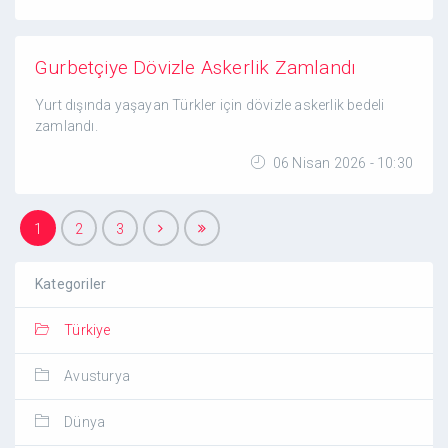
Gurbetçiye Dövizle Askerlik Zamlandı
Yurt dışında yaşayan Türkler için dövizle askerlik bedeli
zamlandı.
06 Nisan 2026 - 10:30
1
2
3
Kategoriler
Türkiye
Avusturya
Dünya