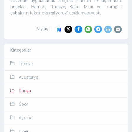
Gazze’de uygulanacak ateşkes planının ilk aşamasını
onayladı. Hamas, “Türkiye, Katar, Mısır ve Trump’ın
çabalarını takdirle karşılıyoruz” açıklaması yaptı.
Paylaş :
Kategoriler
Türkiye
Avusturya
Dünya
Spor
Avrupa
Diğer