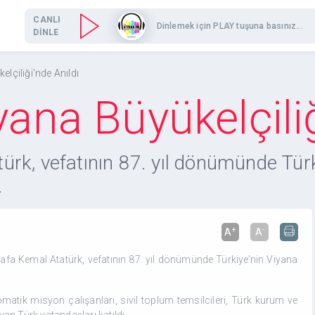
CANLI
Dinlemek için PLAY tuşuna basınız...
DİNLE
elçiliği’nde Anıldı
yana Büyükelçiliğ
rk, vefatının 87. yıl dönümünde Türki
.
+
-
A
A
fa Kemal Atatürk, vefatının 87. yıl dönümünde Türkiye’nin Viyana
omatik misyon çalışanları, sivil toplum temsilcileri, Türk kurum ve
ayan Türk vatandaşları katıldı.