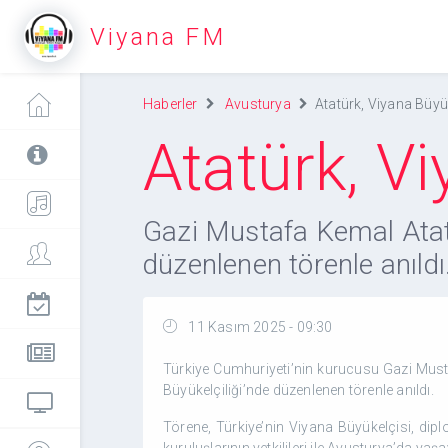
Viyana FM
Haberler
Avusturya
Atatürk, Viyana Büyük
Atatürk, Vi
Gazi Mustafa Kemal Atatü
düzenlenen törenle anıldı
11 Kasım 2025 - 09:30
Türkiye Cumhuriyeti’nin kurucusu Gazi Musta
Büyükelçiliği’nde düzenlenen törenle anıldı.
Törene, Türkiye’nin Viyana Büyükelçisi, dipl
kuruluşlarının yetkilileri ile Avusturya’da yaş