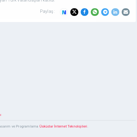
Paylaş :
ı
 Tasarım ve Programlama
Üsküdar İnternet Teknolojileri
.