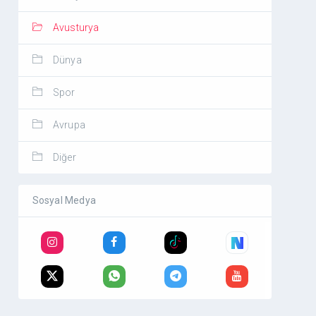
Avusturya
Dünya
Spor
Avrupa
Diğer
Sosyal Medya