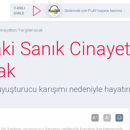
CANLI
Dinlemek için PLAY tuşuna basınız...
DİNLE
Cinayetten Yargılanacak
ki Sanık Cinaye
ak
uyuşturucu karışımı nedeniyle hayatını
+
-
A
A
bir kadının uyuşturucu karışımı nedeniyle hayatını kaybetmesiyle