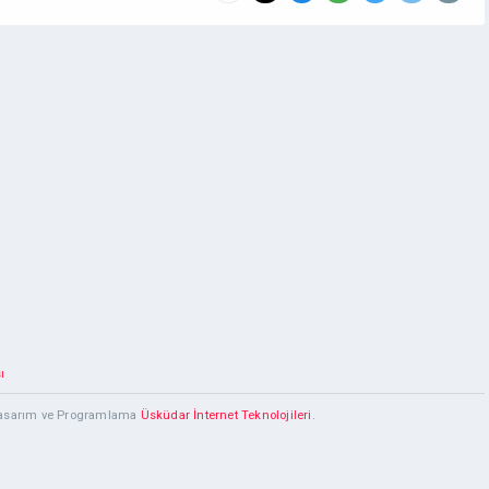
ı
 Tasarım ve Programlama
Üsküdar İnternet Teknolojileri
.