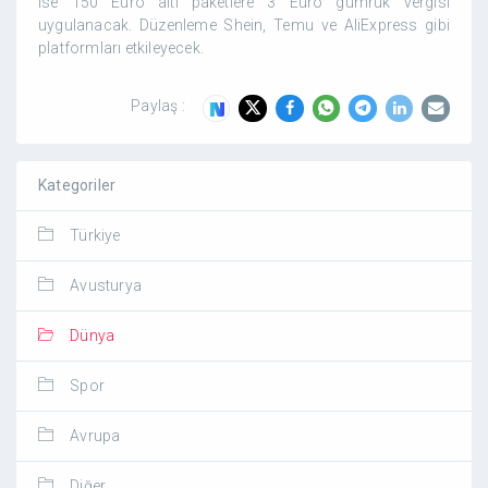
ise 150 Euro altı paketlere 3 Euro gümrük vergisi
uygulanacak. Düzenleme Shein, Temu ve AliExpress gibi
platformları etkileyecek.
Paylaş :
Kategoriler
Türkiye
Avusturya
Dünya
Spor
Avrupa
Diğer