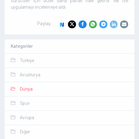
sürücüler için dizeli daha pahalı hale getirdi. AB ise
uygulamayı incelemeye aldı.
Paylaş :
Kategoriler
Türkiye
Avusturya
Dünya
Spor
Avrupa
Diğer