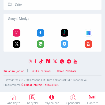
Diğer
Sosyal Medya
|
|
Kullanım Şartları
Gizlilik Politikası
Çerez Politikası
Copyright © 2015-2026 Viyana FM. Tüm hakları saklıdır. Tasarım ve
Programlama
Üsküdar İnternet Teknolojileri
.
Ana Sayfa
Radyolar
Viyana'dan
Sponsorlar
Haberler