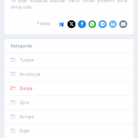
16 yıldır İktidarda bulunan Viktor Orban yönetimi sona
ermiş oldu.
Paylaş :
Kategoriler
Türkiye
Avusturya
Dünya
Spor
Avrupa
Diğer