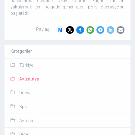
patlatılarak soyuldu. Olay sonrası kaçan zanlıları
yakalamak için bölgede geniş çaplı polis operasyonu
başlatıldı.
Paylaş :
Kategoriler
Türkiye
Avusturya
Dünya
Spor
Avrupa
Diğer