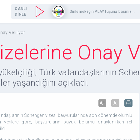
CANLI
Dinlemek için PLAY tuşuna basınız...
DİNLE
nay Veriliyor
zelerine Onay Ve
ükelçiliği, Türk vatandaşlarının Sche
r yaşandığını açıkladı.
+
-
A
A
atandaşlarının Schengen vizesi başvurularında son dönemde olumlu
lan verilere göre, başvuruların büyük bölümü onaylanırken ret
ldi.
 daha önce vize kurallarına uygun hareket eden başvuru sahiplerinin