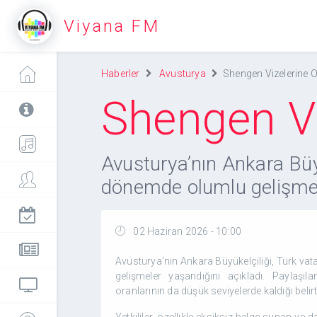
Viyana FM
Haberler
Avusturya
Shengen Vizelerine O
Shengen Vi
Avusturya’nın Ankara Büy
dönemde olumlu gelişmele
02 Haziran 2026 - 10:00
Avusturya’nın Ankara Büyükelçiliği, Türk v
gelişmeler yaşandığını açıkladı. Paylaşı
oranlarının da düşük seviyelerde kaldığı belirti
Yetkililer, özellikle eksiksiz belge sunan ve