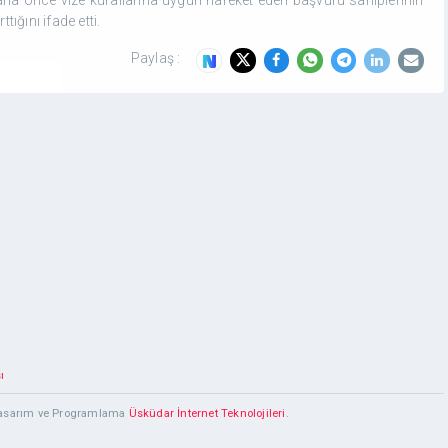
tığını ifade etti.
Paylaş :
ı
 Tasarım ve Programlama
Üsküdar İnternet Teknolojileri
.