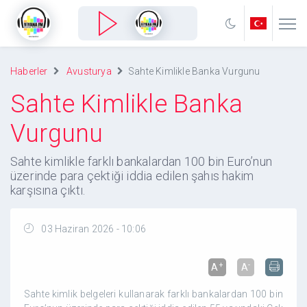
Haberler
Avusturya
Sahte Kimlikle Banka Vurgunu
Sahte Kimlikle Banka
Vurgunu
Sahte kimlikle farklı bankalardan 100 bin Euro’nun
üzerinde para çektiği iddia edilen şahıs hakim
karşısına çıktı.
03 Haziran 2026 - 10:06
+
-
A
A
Sahte kimlik belgeleri kullanarak farklı bankalardan 100 bin