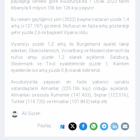
paylaştığı verilere göre Avusturya'da 1 Ocak 2023 tarihi
itibarıyla 9 milyon 106 bin 126 kişi yaşıyor.
Bu rakam geçtiğimiz yılın (2022) başına nazaran yüzde 1,4
artış (+127.197) gösterdi. Nüfusun en fazla artış gösterdiği
şehir yüzde 2,6 ile başkent Viyana oldu.
Viyana'yı yüzde 1,3 artış ile Burgenland eyaleti takip
ederken, Oberösterreich, Vorarlberg ve Niederösterreich'da
nüfus artışı yüzde 1,2 olarak açıklandı. Salzburg,
Steiermark ve Tirol eyaletlerinde yüzde 1, Kärnten
eyaletinde ise artış yüzde 0,8 olarak belirlendi.
Avusturya'da yaşayan en fazla yabancı uyruklu
vatandaşların Almanlar (225.106 kişi) olduğu açıklandı.
Almanları sırasıyla Rumenler (147.403), Sırplar (122.016),
Türkler (119.720) ve Hırvatlar (101.843) takip etti.
Ali Süzen
Paylaş :