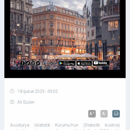
18 Şubat 2023 - 09:02
Ali Süzen
+
-
A
A
Avusturya İstatistik Kurumu'nun (Statistik Austria)