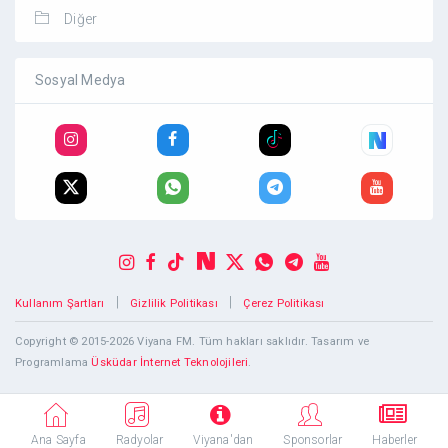
Diğer
Sosyal Medya
|
|
Kullanım Şartları
Gizlilik Politikası
Çerez Politikası
Copyright © 2015-2026 Viyana FM. Tüm hakları saklıdır. Tasarım ve
Programlama
Üsküdar İnternet Teknolojileri
.
Ana Sayfa
Radyolar
Viyana'dan
Sponsorlar
Haberler