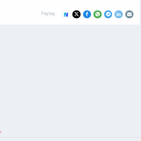
Paylaş :
ı