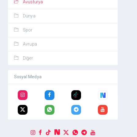
Avusturya
Dünya
Spor
Avrupa
Diğer
Sosyal Medya