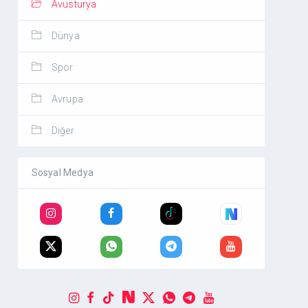
Avusturya
Dünya
Spor
Avrupa
Diğer
Sosyal Medya