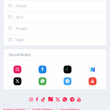
Dünya
Spor
Avrupa
Diğer
Sosyal Medya
|
|
Kullanım Şartları
Gizlilik Politikası
Çerez Politikası