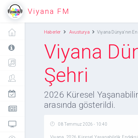
Viyana FM
Haberler
Avusturya
Viyana Dünya’nın En 
Viyana Dün
Şehri
2026 Küresel Yaşanabilirl
arasında gösterildi.
08 Temmuz 2026 - 10:40
Viyana, 2026 Küresel Yaşanabilirlik Endeksi’