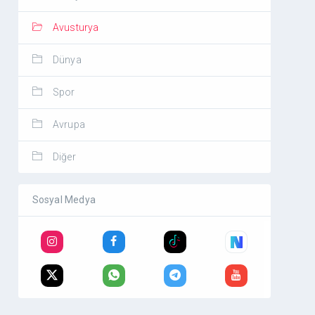
Avusturya
Dünya
Spor
Avrupa
Diğer
Sosyal Medya