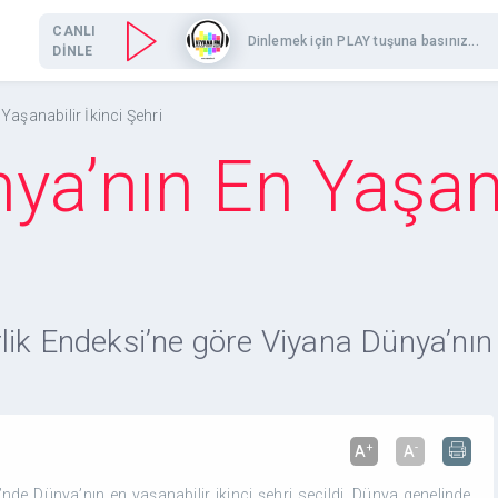
CANLI
Dinlemek için PLAY tuşuna basınız...
DİNLE
Yaşanabilir İkinci Şehri
ya’nın En Yaşanab
ik Endeksi’ne göre Viyana Dünya’nın e
+
-
A
A
nde Dünya’nın en yaşanabilir ikinci şehri seçildi. Dünya genelinde