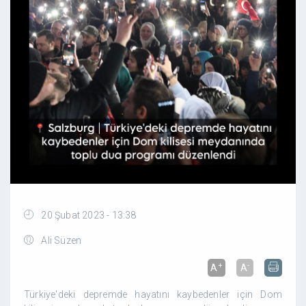
20 Şubat 2023 - 13:38
Ali Süzen
+
-
A
A
Türkiye'deki depremde hayatını kaybedenler için Dom