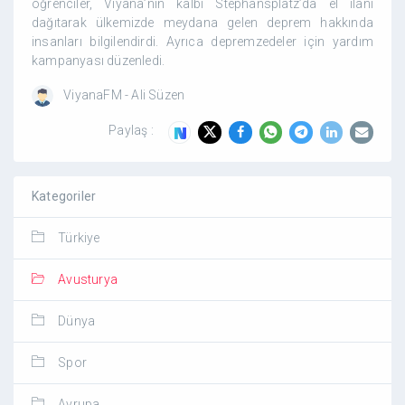
öğrenciler, Viyana’nın kalbi Stephansplatz’da el ilanı
dağıtarak ülkemizde meydana gelen deprem hakkında
insanları bilgilendirdi. Ayrıca depremzedeler için yardım
kampanyası düzenledi.
ViyanaFM - Ali Süzen
Paylaş :
Kategoriler
Türkiye
Avusturya
Dünya
Spor
Avrupa