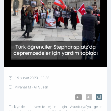
19 Şubat 2023 - 10:38
ViyanaFM - Ali Süzen
+
-
A
A
Türkiye’den üniversite eğitimi için Avusturya’ya gelen