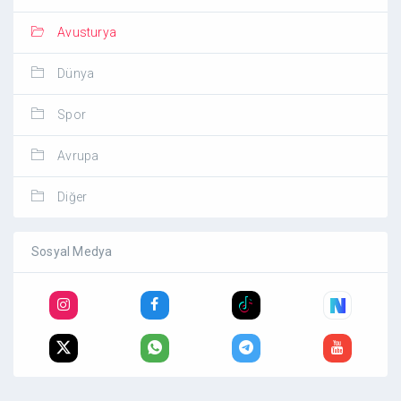
Avusturya
Dünya
Spor
Avrupa
Diğer
Sosyal Medya