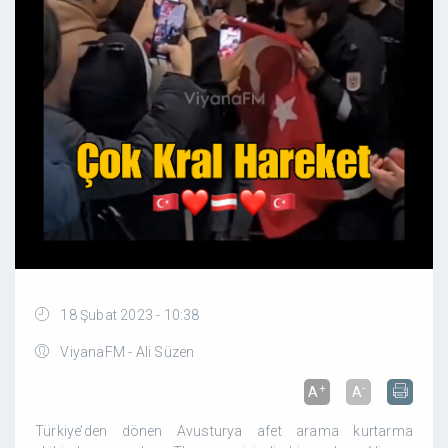
18 Şubat 2023 - 10:38
ViyanaFM - Ali Süzen
+
-
A
A
Türkiye’den dönen Avusturya afet arama kurtarma