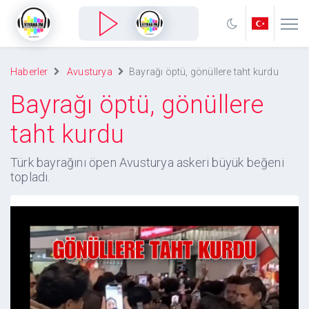
Haberler
Avusturya
Bayrağı öptü, gönüllere taht kurdu
Bayrağı öptü, gönüllere
taht kurdu
Türk bayrağını öpen Avusturya askeri büyük beğeni
topladı.