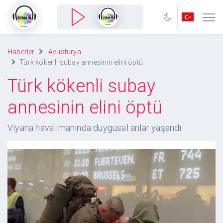
Haberler
Avusturya
Türk kökenli subay annesinin elini öptü
Türk kökenli subay
annesinin elini öptü
Viyana havalimanında duygusal anlar yaşandı