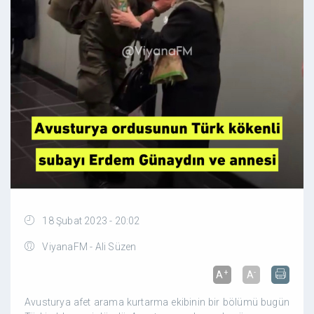
18 Şubat 2023 - 20:02
ViyanaFM - Ali Süzen
+
-
A
A
Avusturya afet arama kurtarma ekibinin bir bölümü bugün