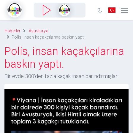
Haberler
Avusturya
Polis, insan kaçakçılarına baskın yaptı.
Polis, insan kaçakçılarına
baskın yaptı.
Bir evde 300’den fazla kaçak insan barındırmışlar.