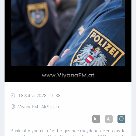
18 Şubat 2023 - 10:38
ViyanaFM - Ali Süzen
+
-
A
A
Başkent Viyana’nın 16. bölgesinde meydana gelen olayda