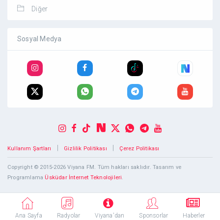
Diğer
Sosyal Medya
|
|
Kullanım Şartları
Gizlilik Politikası
Çerez Politikası
Copyright © 2015-2026 Viyana FM. Tüm hakları saklıdır. Tasarım ve
Programlama
Üsküdar İnternet Teknolojileri
.
Ana Sayfa
Radyolar
Viyana'dan
Sponsorlar
Haberler