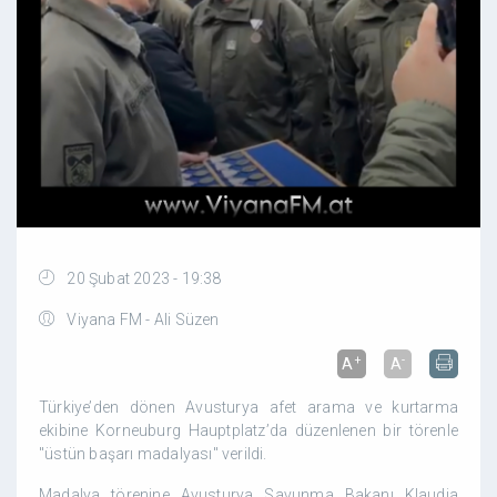
20 Şubat 2023 - 19:38
Viyana FM - Ali Süzen
+
-
A
A
Türkiye’den dönen Avusturya afet arama ve kurtarma
ekibine Korneuburg Hauptplatz’da düzenlenen bir törenle
"üstün başarı madalyası" verildi.
Madalya törenine Avusturya Savunma Bakanı Klaudia