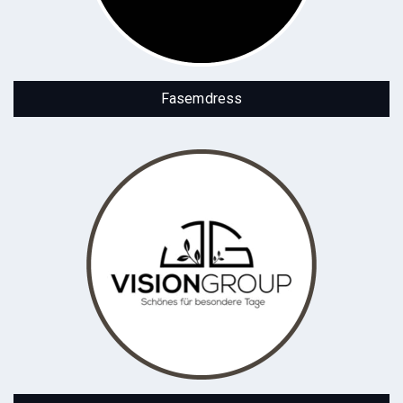
Abendkleider / Ballkleider
Fasemdress
Vision Group - Decoration & Planner
Willkommen bei unserem Dekoverleih für Hochzeiten
und Events! Dekorationsverleih von Visiongroup –
Modern, Klassisch, Vintage, Bohemian oder