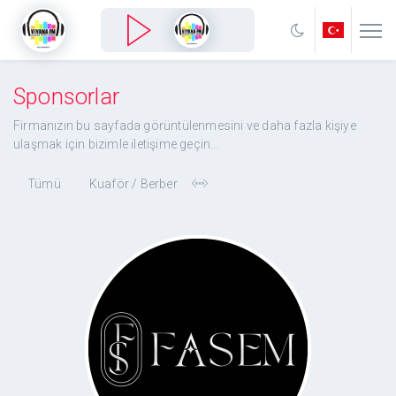
Sponsorlar
Firmanızın bu sayfada görüntülenmesini ve daha fazla kişiye
ulaşmak için bizimle iletişime geçin...
Tümü
Kuaför / Berber
Fasemdress