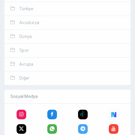
Türkiye
Avusturya
Dünya
Spor
Avrupa
Diğer
Sosyal Medya