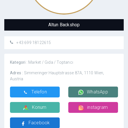
Altun Backshop
+43 699 18122615
Kategori :
Market / Gıda / Toptancı
Adres :
Simmeringer Hauptstrasse 87A, 1110 Wien,
Austria
Telefon
WhatsApp
Konum
instagram
Facebook