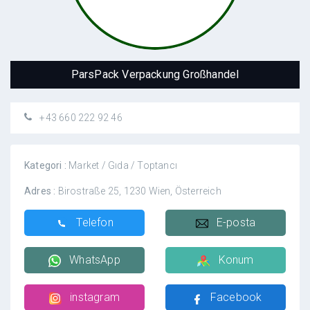
ParsPack Verpackung Großhandel
+43 660 222 92 46
Kategori :
Market / Gıda / Toptancı
Adres :
Birostraße 25, 1230 Wien, Österreich
Telefon
E-posta
WhatsApp
Konum
instagram
Facebook