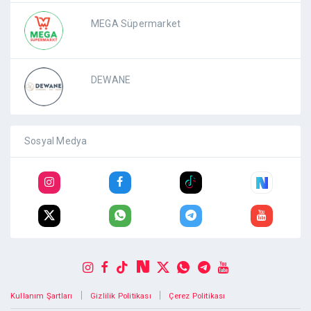
MEGA Süpermarket
DEWANE
Sosyal Medya
|
|
Kullanım Şartları
Gizlilik Politikası
Çerez Politikası