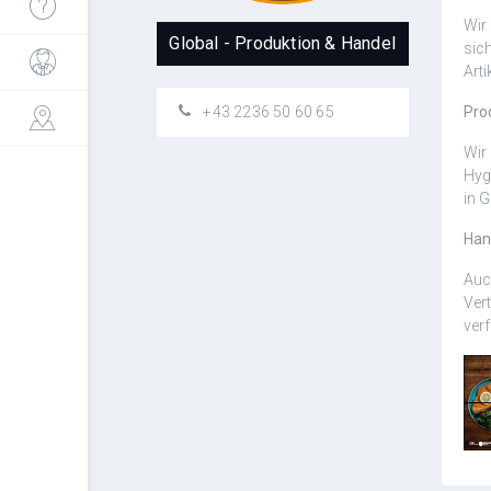
Wir
Global - Produktion & Handel
sic
Arti
+43 2236 50 60 65
Pro
Wir
Hyg
in 
Han
Auc
Ver
ver