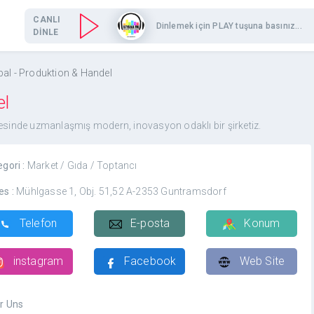
CANLI
Dinlemek için PLAY tuşuna basınız...
DİNLE
bal - Produktion & Handel
el
lmesinde uzmanlaşmış modern, inovasyon odaklı bir şirketiz.
egori :
Market / Gıda / Toptancı
es :
Mühlgasse 1, Obj. 51,52 A-2353 Guntramsdorf
Telefon
E-posta
Konum
instagram
Facebook
Web Site
r Uns