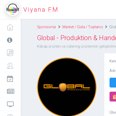
Viyana FM
Sponsorlar
Market / Gıda / Toptancı
Glo
Global - Produktion & Hand
Kebap ürünleri ve catering ürünlerinin geliştiri
Kat
Adr
Global - Produktion &
Handel
Übe