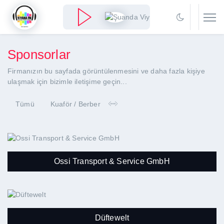
Sponsorlar
Firmanızın bu sayfada görüntülenmesini ve daha fazla kişiye
ulaşmak için bizimle iletişime geçin...
Tümü
Kuaför / Berber
Ossi Transport & Service GmbH
Düftewelt
Ossi Transport & Service GmbH