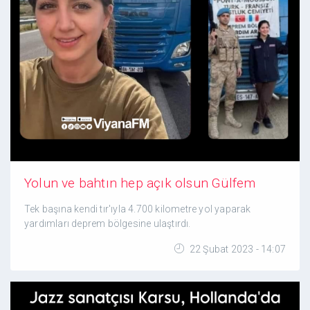
Yolun ve bahtın hep açık olsun Gülfem
Tek başına kendi tır'ıyla 4.700 kilometre yol yaparak
yardımları deprem bölgesine ulaştırdı.
22 Şubat 2023 - 14:07