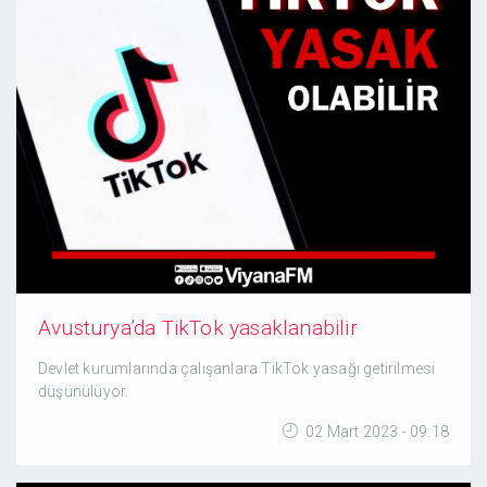
Avusturya’da TikTok yasaklanabilir
Devlet kurumlarında çalışanlara TikTok yasağı getirilmesi
düşünülüyor.
02 Mart 2023 - 09:18