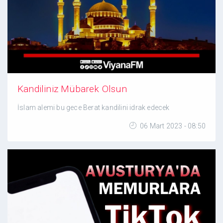
Kandiliniz Mübarek Olsun
İslam alemi bu gece Berat kandilini idrak edecek
06 Mart 2023 - 08:50