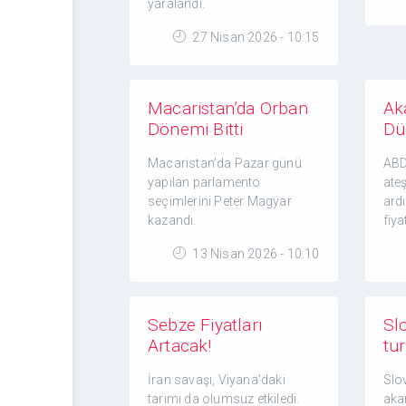
yaralandı.
27 Nisan 2026 - 10:15
Macaristan’da Orban
Aka
Dönemi Bitti
Dü
Macaristan’da Pazar günü
ABD
yapılan parlamento
ate
seçimlerini Peter Magyar
ard
kazandı.
fiya
13 Nisan 2026 - 10:10
Sebze Fiyatları
Slo
Artacak!
tu
İran savaşı, Viyana’daki
Slo
tarımı da olumsuz etkiledi.
akar