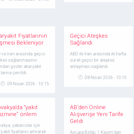
ryakıt Fiyatlarının
Geçici Ateşkes
şmesi Bekleniyor
Sağlandı
 ve İran arasında geçici
ABD ile İran arasında iki hafta
şkes sağlanmasının
süreli geçici bir ateşkes
ından gözler akaryakıt
anlaşması sağlandı.
tlarına çevrildi.
08 Nisan 2026 - 10:10
09 Nisan 2026 - 10:15
vakya’da “yakıt
AB’den Online
rizmine” önlem
Alışverişe Yeni Tarife
Geldi
vakya, yabancılar için
yakıt fiyatlarını artırarak
Avrupa Birliği, 1 Kasım’dan