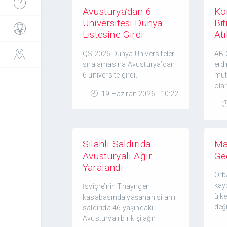
Avusturya’dan 6
Kö
Üniversitesi Dünya
Bi
Listesine Girdi
Atı
QS 2026 Dünya Üniversiteleri
ABD
sıralamasına Avusturya’dan
erd
6 üniversite girdi.
mut
ola
19 Haziran 2026 - 10:22
Silahlı Saldırıda
Ma
Avusturyalı Ağır
Ge
Yaralandı
Orb
kay
İsviçre’nin Thayngen
ülk
kasabasında yaşanan silahlı
deği
saldırıda 46 yaşındaki
Avusturyalı bir kişi ağır