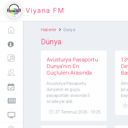
Viyana FM
Haberler
Dünya
Dünya
Avusturya Pasaportu
139
Dünya’nın En
Dev
Güçlüleri Arasında
Ba
Avusturya Pasaportu
Alma
dünyanın en güçlü
pil 
pasaportları arasında 5.
baş
sırada yer aldı.
27 Temmuz 2026 - 10:25