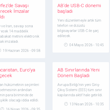
rfez’de Savaşı
AB’de USB-C dönemi
tirecek İmzalar
başladı
ldı
Yeni düzenlemeyle artık tüm
telefon ve dizüstü
 ve İran, savaşı sona
bilgisayarlar USB-C ile şarj
irecek 14 maddelik
edilecek.
abakat metnini elektronik
rak imzaladı.
04 Mayıs 2026 - 10:45
19 Haziran 2026 - 09:58
caristan, Euro’ya
AB Sınırlarında Yeni
çecek
Dönem Başladı
an hükümetinin seçimleri
Avrupa Birliği’nin yeni Giriş-
betmesinin ardından
Çıkış Sistemi (EES) tüm sınır
enin para biriminde de
kapılarında aktif hale getirildi.
şiklik olacağı iddia edildi.
13 Nisan 2026 - 10:35
16 Nisan 2026 - 09:35