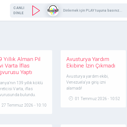
CANLI
Dinlemek için PLAY tuşuna basınız...
DİNLE
 Yıllık Alman Pil
Avusturya Yardım
i Varta İflas
Ekibine İzin Çıkmadı
şvurusu Yaptı
Avusturya yardım ekibi,
Venezuela’ya giriş izni
nya’nın 139 yıllık köklü
alamadı!
üreticisi Varta, iflas
vurusunda bulundu.
01 Temmuz 2026 - 10:52
27 Temmuz 2026 - 10:10