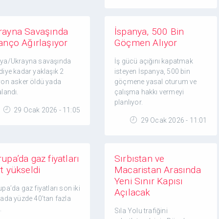
rayna Savaşında
İspanya, 500 Bin
lanço Ağırlaşıyor
Göçmen Alıyor
ya/Ukrayna savaşında
İş gücü açığını kapatmak
diye kadar yaklaşık 2
isteyen İspanya, 500 bin
yon asker öldü yada
göçmene yasal oturum ve
landı.
çalışma hakkı vermeyi
planlıyor.
29 Ocak 2026 - 11:05
29 Ocak 2026 - 11:01
upa’da gaz fiyatları
Sırbıstan ve
t yükseldi
Macaristan Arasında
Yeni Sınır Kapısı
pa’da gaz fiyatları son iki
Açılacak
tada yüzde 40’tan fazla
.
Sıla Yolu trafiğini