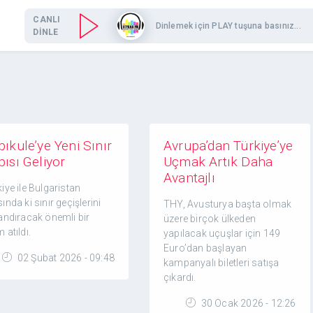
CANLI
Dinlemek için PLAY tuşuna basınız...
DİNLE
ıkule’ye Yeni Sınır
Avrupa’dan Türkiye’ye
pısı Geliyor
Uçmak Artık Daha
Avantajlı
iye ile Bulgaristan
ında ki sınır geçişlerini
THY, Avusturya başta olmak
landıracak önemli bir
üzere birçok ülkeden
 atıldı.
yapılacak uçuşlar için 149
Euro’dan başlayan
02 Şubat 2026 - 09:48
kampanyalı biletleri satışa
çıkardı.
30 Ocak 2026 - 12:26