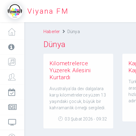
Viyana FM
Haberler
Dünya
Dünya
Kilometrelerce
Kap
Yüzerek Ailesini
Ka
Kurtardı
Türk
aras
Avustralya’da dev dalgalara
hız
karşı kilometrelerce yüzen 13
adım
yaşındaki çocuk, büyük bir
kahramanlık örneği sergiledi.
03 Şubat 2026 - 09:32