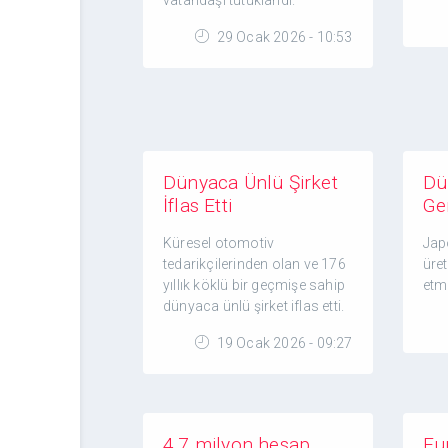
vatandaşı tutuklandı.
29 Ocak 2026 - 10:53
Dünyaca Ünlü Şirket
Dü
İflas Etti
Ger
Küresel otomotiv
Jap
tedarikçilerinden olan ve 176
üre
yıllık köklü bir geçmişe sahip
etm
dünyaca ünlü şirket iflas etti.
19 Ocak 2026 - 09:27
4,7 milyon hesap
Eur