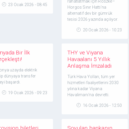
rahatlatmak için Röszke–
23 Ocak 2026 - 08:45
Horgos Sınır Hattı’na
alternatif dev bir gümrük
tesisi 2026 yazında açılıyor.
20 Ocak 2026 - 10:23
nyada Bir İlk
THY ve Viyana
çekleşti!
Havaalanı 5 Yıllık
Anlaşma İmzaladı
onya uzayda elektrik
tip dünyaya transfer
Türk Hava Yolları, tüm yer
eyi başardı.
hizmetleri faaliyetlerini 2030
yılına kadar Viyana
19 Ocak 2026 - 09:23
Havalimanı’na devretti.
16 Ocak 2026 - 12:50
ovision biletleri
Soyulan bankanın