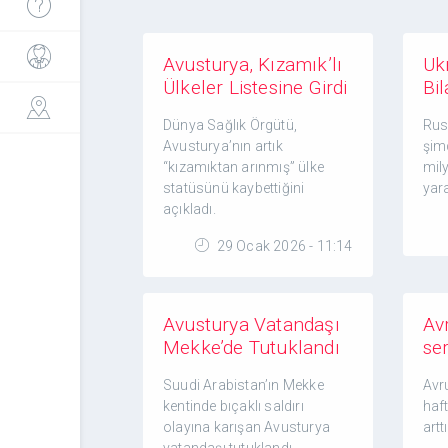
Avusturya, Kızamık’lı
Uk
Ülkeler Listesine Girdi
Bi
Dünya Sağlık Örgütü,
Rus
Avusturya’nın artık
şim
“kızamıktan arınmış” ülke
mil
statüsünü kaybettiğini
yara
açıkladı.
29 Ocak 2026 - 11:14
Avusturya Vatandaşı
Avr
Mekke’de Tutuklandı
ser
Suudi Arabistan’ın Mekke
Avru
kentinde bıçaklı saldırı
haf
olayına karışan Avusturya
arttı