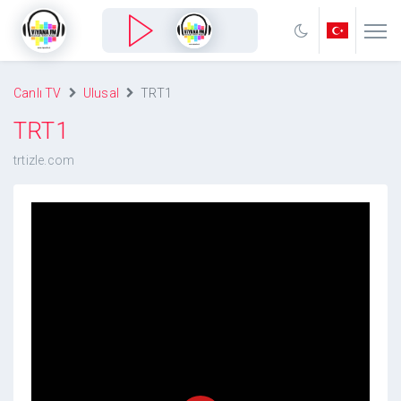
Canlı TV
Ulusal
TRT1
TRT1
trtizle.com