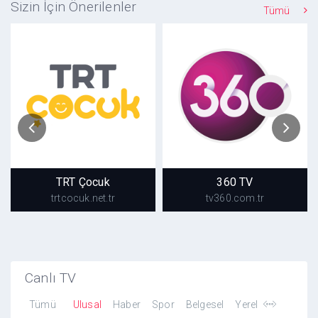
Sizin İçin Önerilenler
Tümü
TRT Çocuk
360 TV
trtcocuk.net.tr
tv360.com.tr
TRT Çocuk
360 TV
trtcocuk.net.tr
tv360.com.tr
Canlı TV
Tümü
Ulusal
Haber
Spor
Belgesel
Yerel