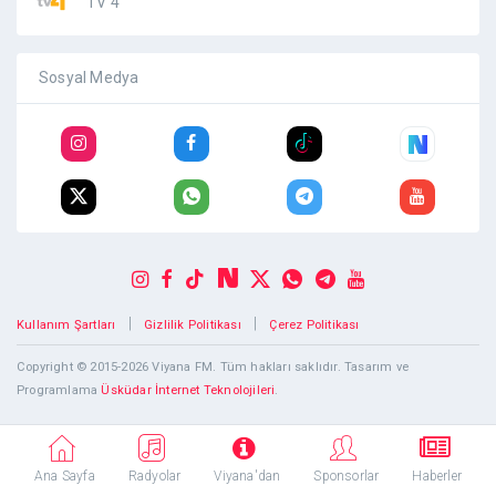
TV 4
Sosyal Medya
|
|
Kullanım Şartları
Gizlilik Politikası
Çerez Politikası
Copyright © 2015-2026 Viyana FM. Tüm hakları saklıdır. Tasarım ve
Programlama
Üsküdar İnternet Teknolojileri
.
Ana Sayfa
Radyolar
Viyana'dan
Sponsorlar
Haberler