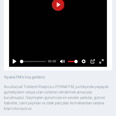
Viyana FM'e hoş geldiniz
Avusturyalı Türklerin Radyosu VİYANA FM, yurtdışında yaşayan
gurbetçilerin sılaya olan özlemini dindirmek amacıyla
kurulmuştur. Geçmişten günümüze en sevilen şarkılar, güncel
haberler, canlı yayınlar ve istek parçalar ile mekandan vatana
köprü kuruyoruz.