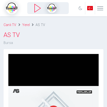
Canlı TV
Yerel
AS TV
AS TV
Bursa