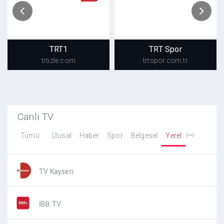
TRT1
TRT Spor
trtizle.com
trtspor.com.tr
TRT1
TRT Spor
trtizle.com
trtspor.com.tr
Canlı TV
Tümü
Ulusal
Haber
Spor
Belgesel
Yerel
TV Kayseri
İBB TV