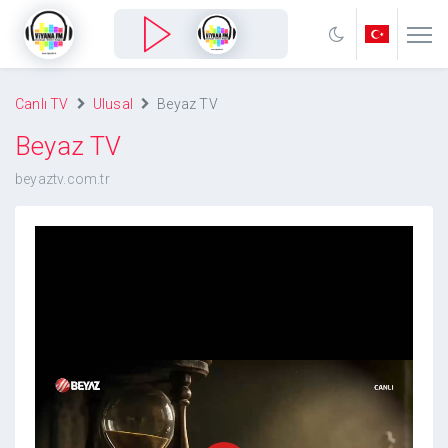
Canlı TV
Ulusal
Beyaz TV
Beyaz TV
beyaztv.com.tr