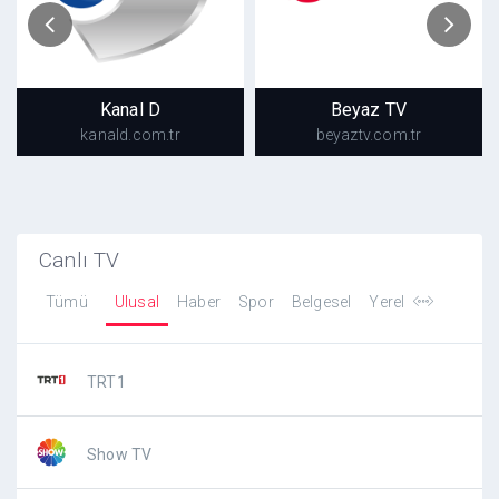
Kanal D
Beyaz TV
kanald.com.tr
beyaztv.com.tr
Kanal D
Beyaz TV
kanald.com.tr
beyaztv.com.tr
Canlı TV
Tümü
Ulusal
Haber
Spor
Belgesel
Yerel
TRT1
Show TV