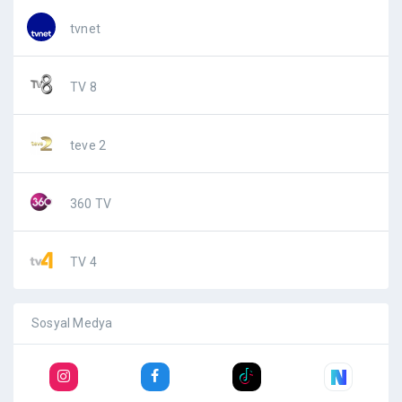
tvnet
TV 8
teve 2
360 TV
TV 4
Sosyal Medya