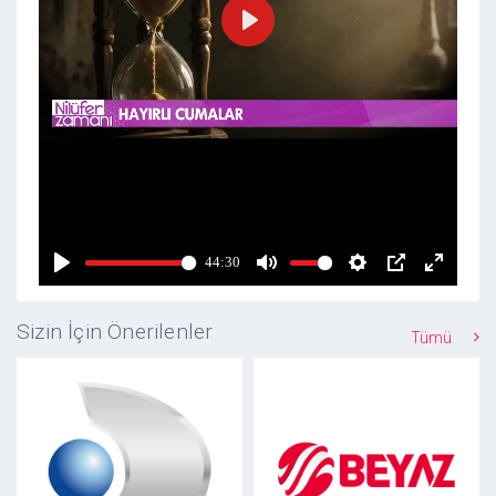
Sizin İçin Önerilenler
Tümü